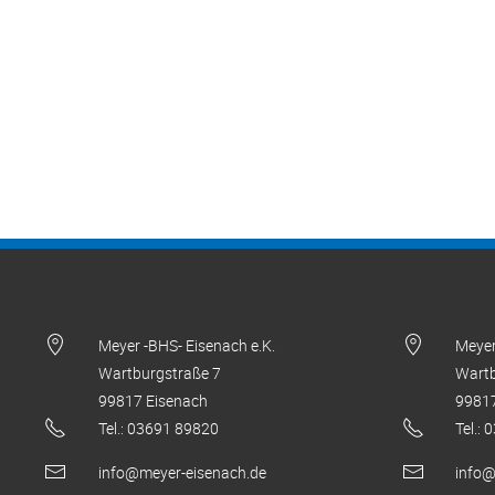
Meyer -BHS- Eisenach e.K.
Meyer
Wartburgstraße 7
Wartb
99817 Eisenach
99817
Tel.: 03691 89820
Tel.:
info@meyer-eisenach.de
info@