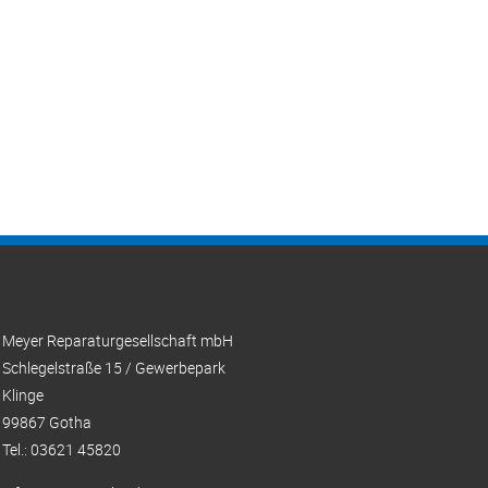
Meyer Reparaturgesellschaft mbH
Schlegelstraße 15 / Gewerbepark
Klinge
99867 Gotha
Tel.: 03621 45820