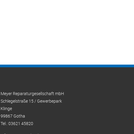
Meyer Reparaturgesellschaft mbH
Schlegelstraße 15 / Gewerbepark
Klinge
99867 Gotha
Tel.: 03621 45820