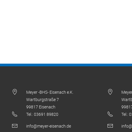
Meyer -BHS- Eisenach e.K.
Meyer
Wartburgstraße 7
Wartb
99817 Eisenach
99817
Tel.: 03691 89820
Tel.:
info@meyer-eisenach.de
info@