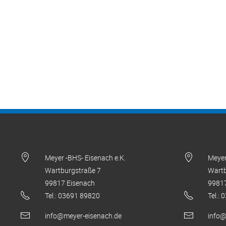
Meyer -BHS- Eisenach e.K.
Meyer
Wartburgstraße 7
Wartb
99817 Eisenach
99817
Tel.: 03691 89820
Tel.:
info@meyer-eisenach.de
info@