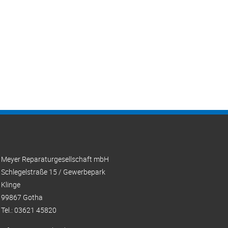
Meyer Reparaturgesellschaft mbH
Schlegelstraße 15 / Gewerbepark
Klinge
99867 Gotha
Tel.: 03621 45820