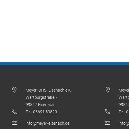
Meyer -BHS- Eisenach e.K.
Meyer
Wartburgstraße 7
Wartb
99817 Eisenach
99817
Tel.: 03691 89820
Tel.:
info@meyer-eisenach.de
info@