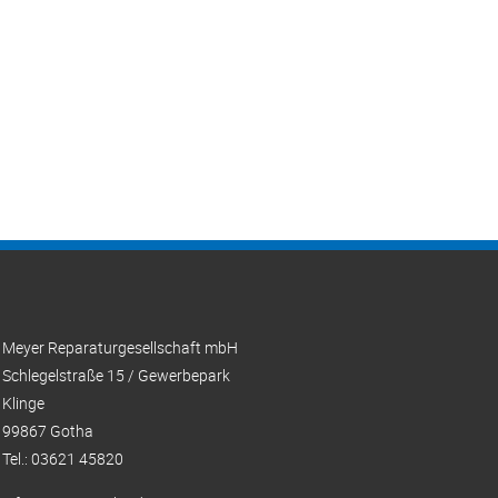
Meyer Reparaturgesellschaft mbH
Schlegelstraße 15 / Gewerbepark
Klinge
99867 Gotha
Tel.: 03621 45820